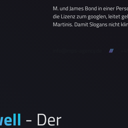
M. und James Bond in einer Perso
die Lizenz zum googlen, leitet g
Martinis. Damit Slogans nicht kl
info@mps-agency.de
////
+49
ell
- Der