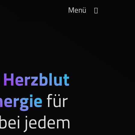
Menü
d
Herzblut
nergie
für
bei jedem