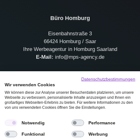
Büro
Homburg
Eisenbahnstraße 3
66424 Homburg / Saar
Ihre Werbeagentur in Homburg Saarland
E-Mail:
info@mps-agency.de
Datenschutzbestimmungen
Wir verwenden Cookies
Wir können diese zur Analyse unserer Besucherdaten platzieren, um unsere
Webseite zu verbessern, personalisierte Inhalte anzuzeigen und Ihnen ein
großartiges Webseiten-Erlebnis zu bieten. Für weitere Informationen zu den
JETZT GEMEINSAM DURCHSTARTEN.
von uns verwendeten Cookies öffnen Sie die Einstellungen.
MARKEN. KONZEPTE. DIGITALES.
Notwendig
Performance
+49 (0) 6841 18 77 32 4
Funktional
Werbung